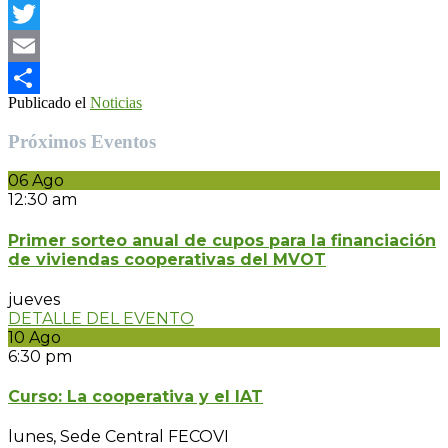
Facebook
Twitter
Email
Publicado el
Noticias
Compartir
Próximos Eventos
06
Ago
12:30 am
Primer sorteo anual de cupos para la financiación
de viviendas cooperativas del MVOT
jueves
DETALLE DEL EVENTO
10
Ago
6:30 pm
Curso: La cooperativa y el IAT
lunes,
Sede Central FECOVI