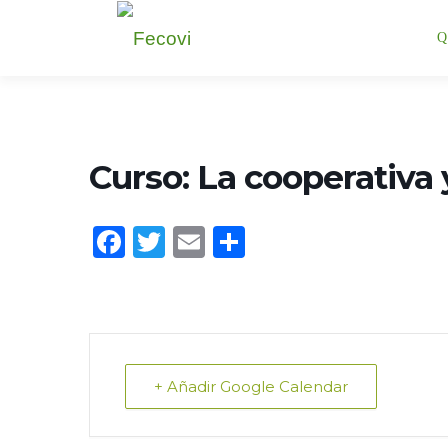
Saltar
Q
al
contenido
Curso: La cooperativa 
Facebook
Twitter
Email
Compartir
+ Añadir Google Calendar