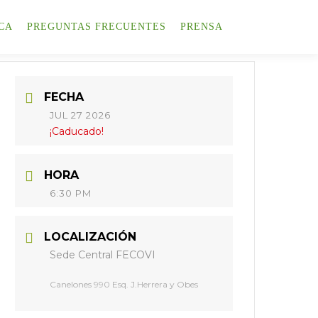
CA
PREGUNTAS FRECUENTES
PRENSA
FECHA
JUL 27 2026
¡Caducado!
HORA
6:30 PM
LOCALIZACIÓN
Sede Central FECOVI
Canelones 990 Esq. J.Herrera y Obes