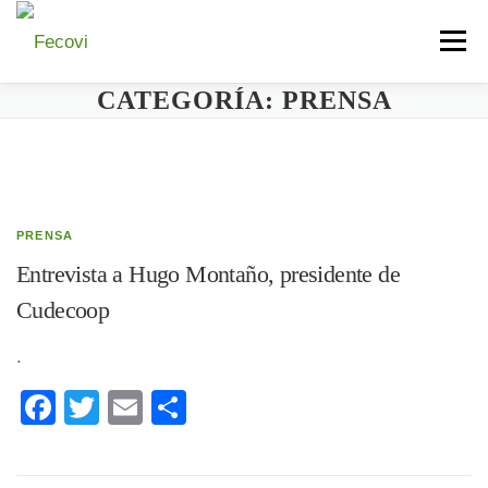
Saltar
Menú
al
contenido
CATEGORÍA:
PRENSA
QUIÉNES SOMOS
AUTORIDADES
SERVICIOS
BIBLIOTECA
PREGUNTAS FRECUENTES
PRENSA
PRENSA
Entrevista a Hugo Montaño, presidente de
Cudecoop
.
Facebook
Twitter
Email
Compartir