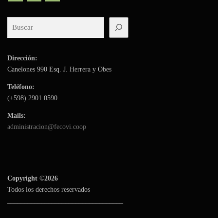
e
n
Buscar
t
r
a
Dirección:
d
Canelones 990 Esq. J. Herrera y Obes
a
Teléfono:
s
(+598)
2901 0590
Mails:
administracion@fecovi.coop
Copyright ©2026
Todos los derechos reservados
__________________________________