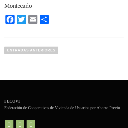
Montecarlo
Facebook
Twitter
Email
Compartir
N
a
ENTRADAS ANTERIORES
v
e
g
a
c
i
ó
FECOVI
n
Federación de Cooperativas de Vivienda de Usuarios por Ahorro Previo
d
e