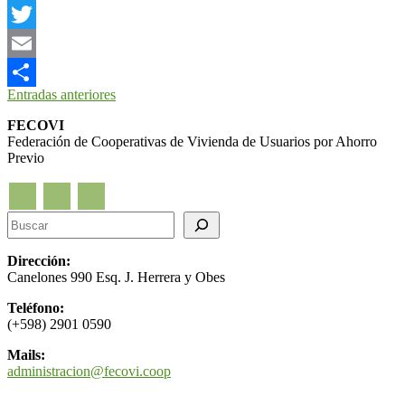
Facebook
Twitter
Email
Navegación
Entradas anteriores
Compartir
de
FECOVI
Federación de Cooperativas de Vivienda de Usuarios por Ahorro
entradas
Previo
Buscar
Dirección:
Canelones 990 Esq. J. Herrera y Obes
Teléfono:
(+598)
2901 0590
Mails:
administracion@fecovi.coop