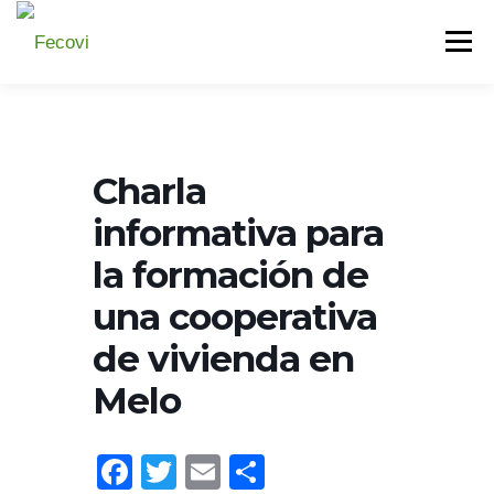
Saltar
Menú
al
contenido
QUIÉNES SOMOS
AUTORIDADES
SERVICIOS
Charla
BIBLIOTECA
PREGUNTAS FRECUENTES
PRENSA
informativa para
la formación de
una cooperativa
de vivienda en
Melo
Facebook
Twitter
Email
Compartir