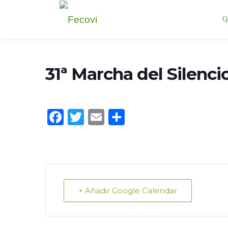
Saltar
Q
al
contenido
31ª Marcha del Silenci
Facebook
Twitter
Email
Compartir
+ Añadir Google Calendar